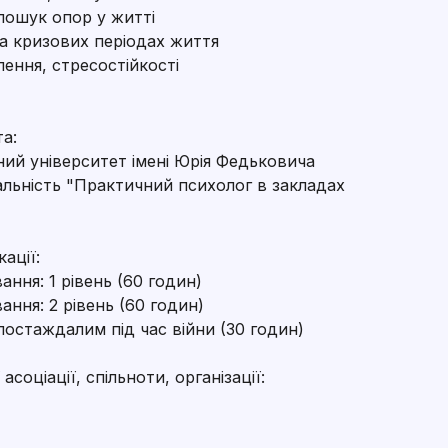
пошук опор у житті
та кризових періодах життя
лення, стресостійкості
та:
ний університет імені Юрія Федьковича
іальність "Практичний психолог в закладах
ації:
ання: 1 рівень (60 годин)
ання: 2 рівень (60 годин)
остаждалим під час війни (30 годин)
соціації, спільноти, організації: