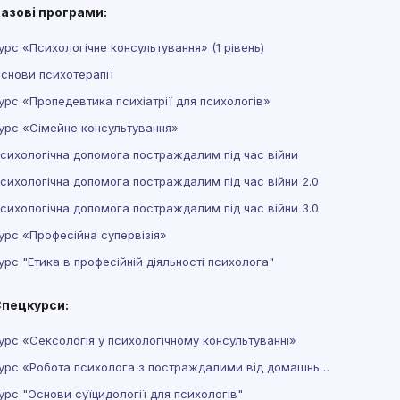
азові програми:
урс «Психологічне консультування» (1 рівень)
снови психотерапії
урс «Пропедевтика психіатрії для психологів»
урс «Сімейне консультування»
сихологічна допомога постраждалим під час війни
сихологічна допомога постраждалим під час війни 2.0
сихологічна допомога постраждалим під час війни 3.0
урс «Професійна супервізія»
урс "Етика в професійній діяльності психолога"
пецкурси:
урс «Сексологія у психологічному консультуванні»
Курс «Робота психолога з постраждалими від домашнього насильства»
урс "Основи суїцидології для психологів"