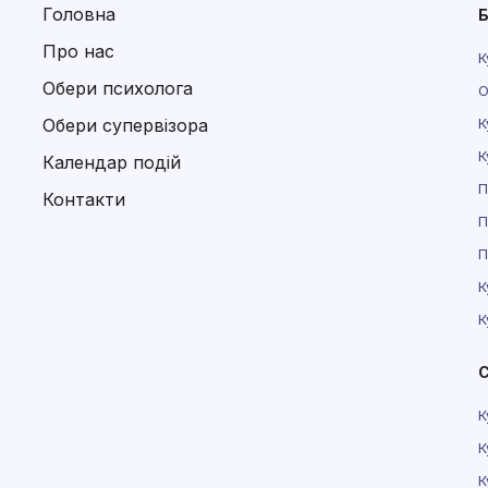
Головна
Б
Про нас
К
Обери психолога
О
Обери супервізора
К
К
Календар подій
П
Контакти
П
П
К
К
С
К
К