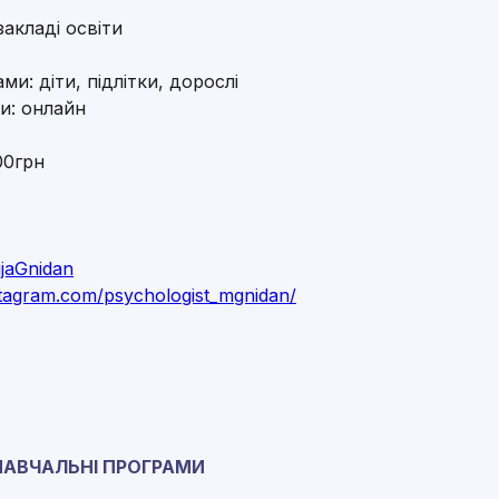
акладі освіти
и: діти, підлітки, дорослі
и: онлайн
00грн
ijaGnidan
stagram.com/psychologist_mgnidan/
НАВЧАЛЬНІ ПРОГРАМИ