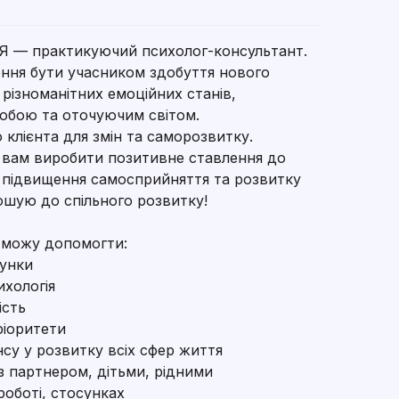
. Я — практикуючий психолог-консультант.
ння бути учасником здобуття нового
ї різноманітних емоційних станів,
 собою та оточуючим світом.
 клієнта для змін та саморозвитку.
 вам виробити позитивне ставлення до
я підвищення самосприйняття та розвитку
рошую до спільного розвитку!
я можу допомогти:
сунки
ихологія
ість
ріоритети
нсу у розвитку всіх сфер життя
з партнером, дітьми, рідними
роботі, стосунках