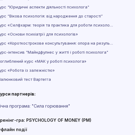
урс "Юридичні аспекти діяльності психолога"
урс “Вікова психологія: від народження до старості”
Курс «Селфхарм: теорія та практика для роботи психолога»
урс «Основи психіатрії для психологів»
Курс «Короткострокове консультування: опора на результат»
урс-інтенсив "Майндфулнес у житті і роботі психолога"
оглиблений курс «МАК у роботі психолога»
урс «Робота із залежністю»
алюнковий тест Вартегга
урси партнерів:
ічна програма: "Сила горювання"
ренінг-гра: PSYCHOLOGY OF MONEY (PM)
флайн події