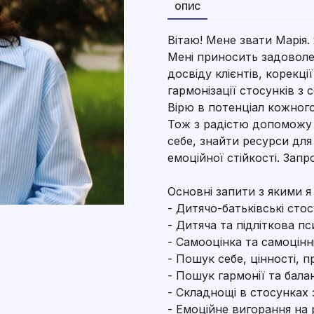
ОПИС
Вітаю! Мене звати Марія
Мені приносить задоволе
досвіду клієнтів, корекці
гармонізації стосунків з
Вірю в потенціал кожного
Тож з радістю допоможу
себе, знайти ресурси дл
емоційної стійкості. Зап
Основні запити з якими 
- Дитячо-батьківські сто
- Дитяча та підліткова пс
- Самооцінка та самоцінн
- Пошук себе, цінності, п
- Пошук гармонії та бала
- Складнощі в стосунках 
- Емоційне вигорання на 