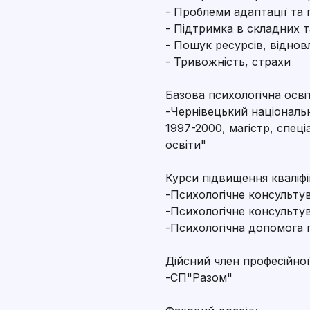
- Проблеми адаптації та 
- Підтримка в складних 
- Пошук ресурсів, віднов
- Тривожність, страхи
Базова психологічна осві
-Чернівецький національ
1997-2000, магістр, спец
освіти"
Курси підвищення кваліфік
-Психологічне консультув
-Психологічне консультув
-Психологічна допомога п
Дійсний член професійної а
-СП"Разом"