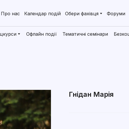
Про нас
Календар подій
Обери фахівця
Форуми
цкурси
Офлайн події
Тематичні семінари
Безко
Гнідан Марія