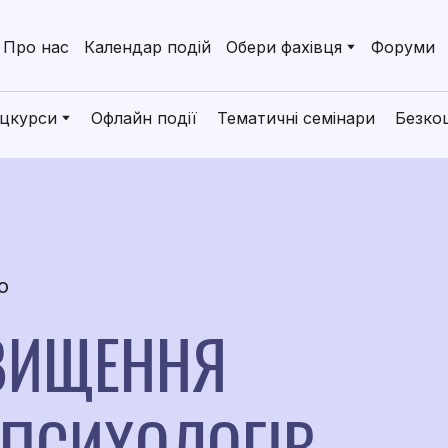
Про нас
Календар подій
Обери фахівця
Форуми
цкурси
Офлайн події
Тематичні семінари
Безко
о
ДВИЩЕННЯ
 ПСИХОЛОГІВ