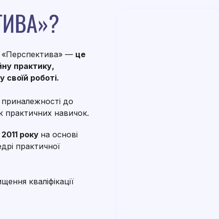
ТИВА»?
ів «Перспектива» —
це
йну практику,
 своїй роботі.
 приналежності до
к практичних навичок.
 2011 року
на основі
едрі практичної
щення кваліфікації